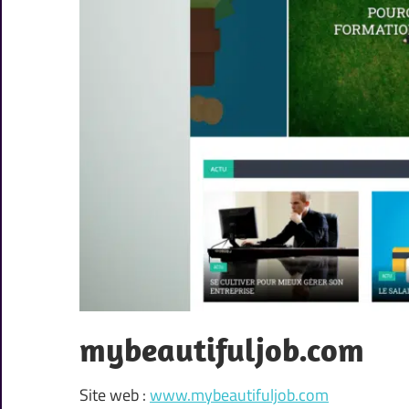
mybeautifuljob.com
Site web :
www.mybeautifuljob.com